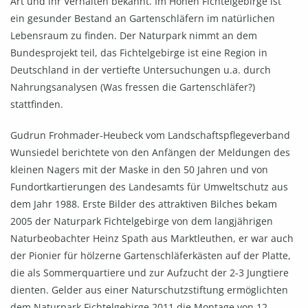
Art und ihr Verhalten bekannt. Im Hohen Fichtelgebirge ist
ein gesunder Bestand an Gartenschläfern im natürlichen
Lebensraum zu finden. Der Naturpark nimmt an dem
Bundesprojekt teil, das Fichtelgebirge ist eine Region in
Deutschland in der vertiefte Untersuchungen u.a. durch
Nahrungsanalysen (Was fressen die Gartenschläfer?)
stattfinden.
Gudrun Frohmader-Heubeck vom Landschaftspflegeverband
Wunsiedel berichtete von den Anfängen der Meldungen des
kleinen Nagers mit der Maske in den 50 Jahren und von
Fundortkartierungen des Landesamts für Umweltschutz aus
dem Jahr 1988. Erste Bilder des attraktiven Bilches bekam
2005 der Naturpark Fichtelgebirge von dem langjährigen
Naturbeobachter Heinz Spath aus Marktleuthen, er war auch
der Pionier für hölzerne Gartenschläferkästen auf der Platte,
die als Sommerquartiere und zur Aufzucht der 2-3 Jungtiere
dienten. Gelder aus einer Naturschutzstiftung ermöglichten
dem Naturpark Fichtelgebirge 2011 die Montage von 12