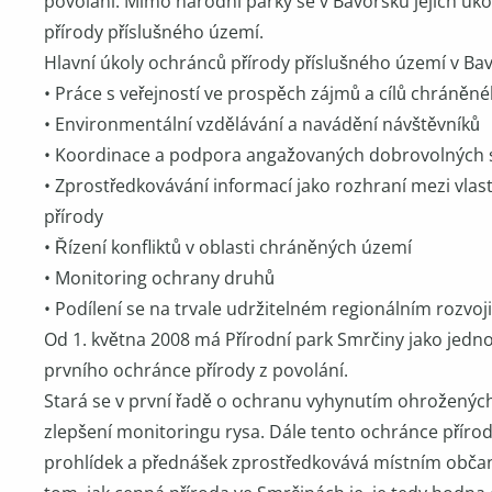
povolání. Mimo národní parky se v Bavorsku jejich úkol
přírody příslušného území.
Hlavní úkoly ochránců přírody příslušného území v Ba
• Práce s veřejností ve prospěch zájmů a cílů chráněn
• Environmentální vzdělávání a navádění návštěvníků
• Koordinace a podpora angažovaných dobrovolných 
• Zprostředkovávání informací jako rozhraní mezi vlast
přírody
• Řízení konfliktů v oblasti chráněných území
• Monitoring ochrany druhů
• Podílení se na trvale udržitelném regionálním roz
Od 1. května 2008 má Přírodní park Smrčiny jako jedno
prvního ochránce přírody z povolání.
Stará se v první řadě o ochranu vyhynutím ohrožených
zlepšení monitoringu rysa. Dále tento ochránce přír
prohlídek a přednášek zprostředkovává místním obč