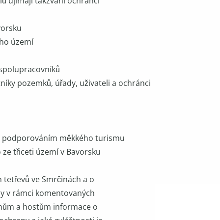
ů ujímají takzvaní ochránci
vorsku
ého území
spolupracovníků
níky pozemků, úřady, uživateli a ochránci
voji podporováním měkkého turismu
 ze třiceti území v Bavorsku
 tetřevů ve Smrčinách a o
ody v rámci komentovaných
anům a hostům informace o