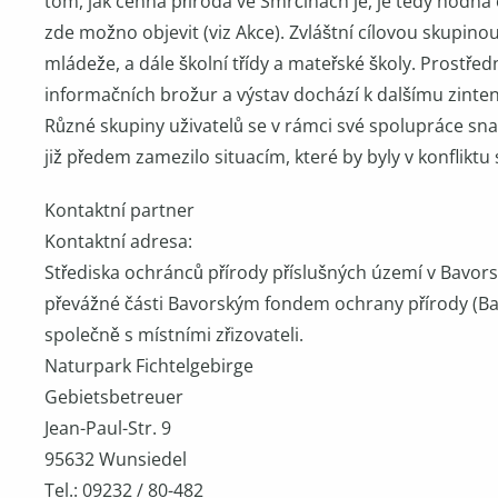
tom, jak cenná příroda ve Smrčinách je, je tedy hodna 
zde možno objevit (viz Akce). Zvláštní cílovou skupinou
mládeže, a dále školní třídy a mateřské školy. Prostřed
informačních brožur a výstav dochází k dalšímu zinten
Různé skupiny uživatelů se v rámci své spolupráce sn
již předem zamezilo situacím, které by byly v konfliktu s
Kontaktní partner
Kontaktní adresa:
Střediska ochránců přírody příslušných území v Bavor
převážné části Bavorským fondem ochrany přírody (B
společně s místními zřizovateli.
Naturpark Fichtelgebirge
Gebietsbetreuer
Jean-Paul-Str. 9
95632 Wunsiedel
Tel.: 09232 / 80-482