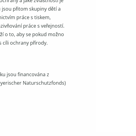
ochrany a jaké zvláštnosti je
 jsou přitom skupiny dětí a
nictvím práce s tiskem,
zivňování práce s veřejností.
aží o to, aby se pokud možno
 cíli ochrany přírody.
sku jsou financována z
ayerischer Naturschutzfonds)