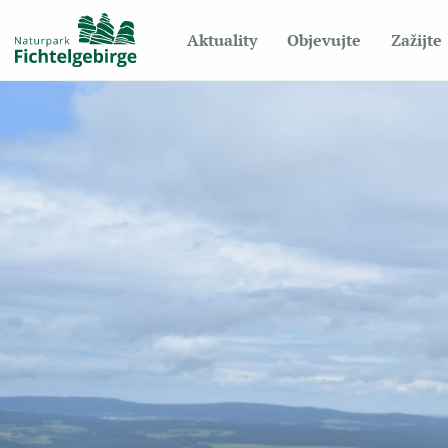
Aktuality
Objevujte
Zažijte