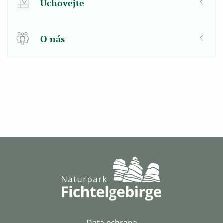
Uchovejte
O nás
Data ochrana