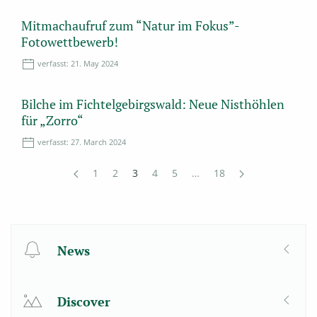
Mitmachaufruf zum “Natur im Fokus”-
Fotowettbewerb!
verfasst:
21. May 2024
Bilche im Fichtelgebirgswald: Neue Nisthöhlen
für „Zorro“
verfasst:
27. March 2024
1
2
3
4
5
…
18
News
Discover